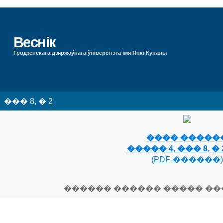
Веснік
Гродзенскага дзяржаўнага ўніверсітэта імя Янкі Купалы
��� 8, � 2
���� �����
����� 4, ��� 8, � 2
(PDF-������)
������ ������ ����� �