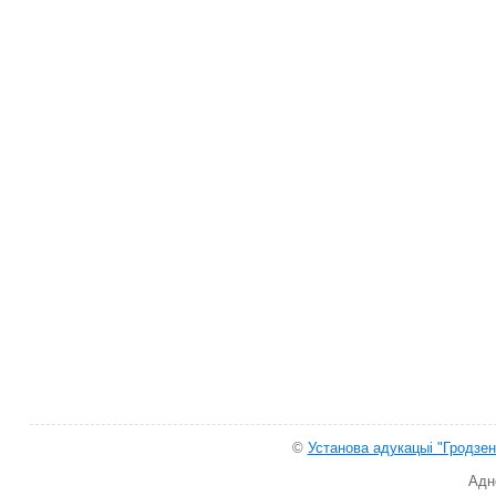
©
Установа адукацыі "Гродзен
Адн