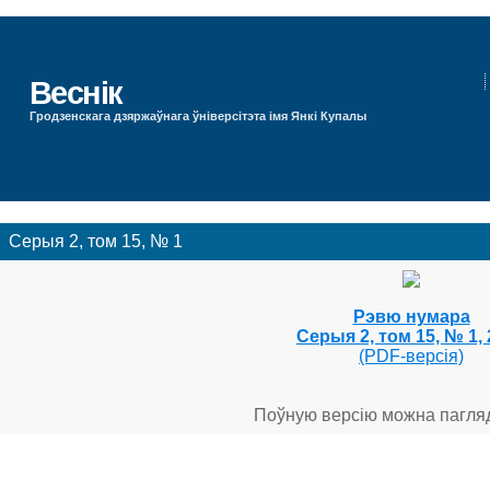
Веснік
Гродзенскага дзяржаўнага ўніверсітэта імя Янкі Купалы
Серыя 2, том 15, № 1
Рэвю нумара
Серыя 2, том 15, № 1,
(PDF-версія)
Поўную версію можна пагля