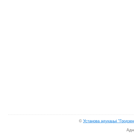
©
Установа адукацыі "Гродзен
Адн