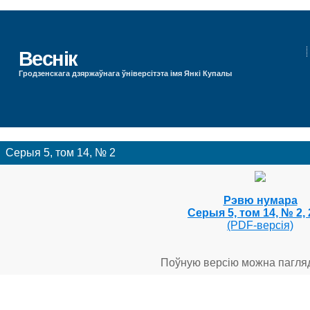
Веснік
Гродзенскага дзяржаўнага ўніверсітэта імя Янкі Купалы
Серыя 5, том 14, № 2
Рэвю нумара
Серыя 5, том 14, № 2,
(PDF-версія)
Поўную версію можна пагля