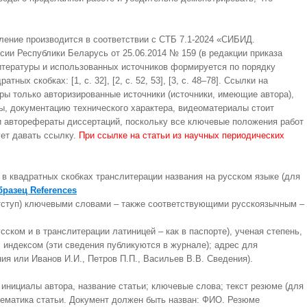
мление производится в соответствии с СТБ 7.1-2024 «СИБИД.
ии Республики Беларусь от 25.06.2014 № 159 (в редакции приказа
итературы и использованных источников формируется по порядку
 скобках: [1, с. 32], [2, с. 52, 53], [3, с. 48–78]. Ссылки на
ы только авторизированные источники (источники, имеющие автора),
сы, документацию технического характера, видеоматериалы стоит
 и авторефераты диссертаций, поскольку все ключевые положения работ
ует давать ссылку.
При ссылке на статьи из научных периодических
в квадратных скобках транслитерации названия на русском языке (для
разец References
отступ) ключевыми словами – также соответствующими русскоязычным –
ком и в транслитерации латиницей – как в паспорте), ученая степень,
с индексом (эти сведения публикуются в журнале); адрес для
ия или Иванов И.И., Петров П.П., Васильев В.В. Сведения).
инициалы автора, название статьи; ключевые слова; текст резюме (для
 тематика статьи. Документ должен быть назван: ФИО. Резюме