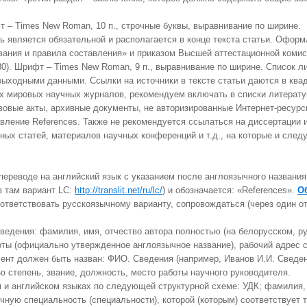
 – Times New Roman, 10 п., строчные буквы, выравнивание по ширине.
ть является обязательной и располагается в конце текста статьи. Офор
ания и правила составления» и приказом Высшей аттестационной комисс
0). Шрифт – Times New Roman, 9 п., выравнивание по ширине. Список л
одными данными. Ссылки на источники в тексте статьи даются в квадратных
х мировых научных журналов, рекомендуем включать в списки литератур
авовые акты, архивные документы, не авторизированные Интернет-ресур
авление References. Также не рекомендуется ссылаться на диссертации
ных статей, материалов научных конференций и т.д., на которые и след
ереводе на английский язык с указанием после англоязычного названия 
ав там вариант LC:
http://translit.net/ru/lc/
) и обозначается: «References».
Об
ответствовать русскоязычному варианту, сопровождаться (через один 
дения: фамилия, имя, отчество автора полностью (на белорусском, русс
боты (официально утвержденное англоязычное название), рабочий адрес 
мент должен быть назван: ФИО. Сведения (например, Иванов И.И. Сведен
 степень, звание, должность, место работы научного руководителя.
 и английском языках по следующей структурной схеме: УДК; фамилия, 
учную специальность (специальности), которой (которым) соответствует