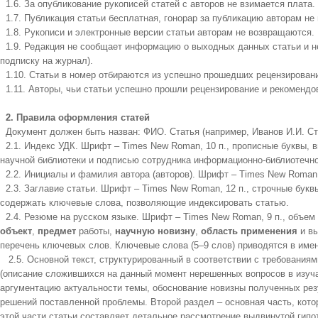
1.6. За опубликование рукописей статей с авторов не взимается плата.
1.7. Публикация статьи бесплатная, гонорар за публикацию авторам не
1.8. Рукописи и электронные версии статьи авторам не возвращаются.
1.9. Редакция не сообщает информацию о выходных данных статьи и не
подписку на журнал).
1.10. Статьи в номер отбираются из успешно прошедших рецензирование
1.11. Авторы, чьи статьи успешно прошли рецензирование и рекомендо
2. Правила оформления статей
Документ должен быть назван: ФИО. Статья (например, Иванов И.И. Ста
2.1. Индекс УДК. Шрифт – Times New Roman, 10 п., прописные буквы, 
научной библиотеки и подписью сотрудника информационно-библиотечног
2.2. Инициалы и фамилия автора (авторов). Шрифт – Times New Roman, 
2.3. Заглавие статьи. Шрифт – Times New Roman, 12 п., строчные букв
содержать ключевые слова, позволяющие индексировать статью.
2.4. Резюме на русском языке. Шрифт – Times New Roman, 9 п., объем
объект
,
предмет
работы,
научную новизну
,
область применения
и вы
перечень ключевых слов. Ключевые слова (5–9 слов) приводятся в име
2.5. Основной текст, структурированный в соответствии с требованиям
(описание сложившихся на данный момент нерешенных вопросов в изучае
аргументацию актуальности темы, обоснование новизны полученных рез
решений поставленной проблемы. Второй раздел – основная часть, кото
этой части статьи составляет детальное рассмотрение выдвинутой гипо