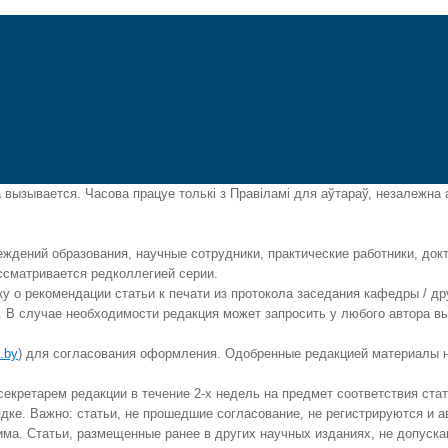
вызывается. Часова працуе толькі з Правіламі для аўтараў, незалежна а
дений образования, научные сотрудники, практические работники, докт
ассматривается редколлегией серии.
 о рекомендации статьи к печати из протокола заседания кафедры / дру
я. В случае необходимости редакция может запросить у любого автора в
.by
) для согласования оформления. Одобренные редакцией материалы не
екретарем редакции в течение 2-х недель на предмет соответствия ста
ядке. Важно: статьи, не прошедшие согласование, не регистрируются и 
ма. Статьи, размещенные ранее в других научных изданиях, не допуска