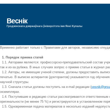
Веснік
Гродзенскага дзяржаўнага ўніверсітэта імя Янкі Купалы
Временно работает только с Правилами для авторов, независимо откуда 
1. Порядок приема статей
1.1. Авторами являются: профессорско-преподавательский состав учреж
так и из-за рубежа. В иных случаях вопрос о приеме статьи в журнал р
1.2. Авторы, не имеющие ученой степени, должны предоставить выписку
печатью. В выписке аспирантов (докторантов) указывается год обучени
научной структуры.
1.3. Сначала статьи должны поступить на e-mail редакции (
vesnik@grsu
экземплярах.
1.4. Поступившие в редакцию статьи рассматриваются ответственным с
оригинальности (не менее 75 %) и регистрируются в установленном пор
1.5. Одновременная подача материалов в несколько изданий недопусти