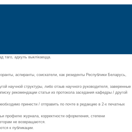
д таго, адкуль выклікаецца.
оранты, аспиранты, соискатели, как резиденты Республики Беларусь,
гой научной структуры, либо отзыв научного руководителя, заверенные
ыписку рекомендации статьи из протокола заседания кафедры / другой
обходимо принести / отправить по почте в редакцию в 2-х печатных
тьи профилю журнала, корректности оформления, степени
авторам не возвращаются.
ются к публикации.