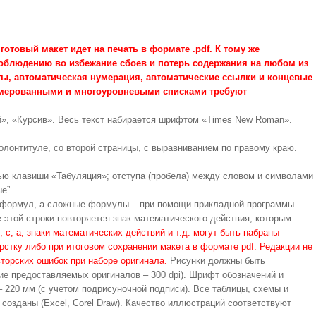
отовый макет идет на печать в формате .pdf. К тому же
облюдению во избежание сбоев и потерь содержания на любом из
кты, автоматическая нумерация, автоматические ссылки и концевые
нумерованными и многоуровневыми списками требуют
», «Курсив». Весь текст набирается шрифтом «Times New Roman».
колонтитуле, со второй страницы, с выравниванием по правому краю.
щью клавиши «Табуляция»; отступа (пробела) между словом и символами
е”.
ра формул, а сложные формулы – при помощи прикладной программы
этой строки повторяется знак математического действия, которым
 с, а, знаки математических действий и т.д. могут быть набраны
стку либо при итоговом сохранении макета в формате pdf. Редакции не
торских ошибок при наборе оригинала.
Рисунки должны быть
е предоставляемых оригиналов – 300 dpi). Шрифт обозначений и
 220 мм (с учетом подрисуночной подписи). Все таблицы, схемы и
созданы (Excel, Corel Draw). Качество иллюстраций соответствуют