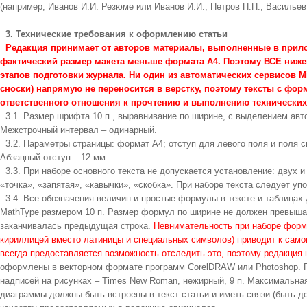
(например, Иванов И.И. Резюме или Иванов И.И., Петров П.П., Васильев
3. Технические требования к оформлению статьи
Редакция принимает от авторов материалы, выполненные в приложен
фактический размер макета меньше формата А4. Поэтому ВСЕ ниже
этапов подготовки журнала. Ни один из автоматических сервисов 
сноски) напрямую не переносится в верстку, поэтому тексты с ф
ответственного отношения к прочтению и выполнению технических
3.1. Размер шрифта 10 п., выравнивание по ширине, с выделением ав
Межстрочный интервал – одинарный.
3.2. Параметры страницы: формат А4; отступ для левого поля и поля св
Абзацный отступ – 12 мм.
3.3. При наборе основного текста не допускается установление: двух 
«точка», «запятая», «кавычки», «скобка». При наборе текста следует упо
3.4. Все обозначения величин и простые формулы в тексте и таблицах
MathType размером 10 п. Размер формул по ширине не должен превышат
заканчивалась предыдущая строка.
Невнимательность при наборе формул
кириллицей вместо латиницы и специальных символов) приводит к самоп
всегда предоставляется возможность отследить это, поэтому редакция 
оформлены в векторном формате программ CorelDRAW или Photoshop. Ри
надписей на рисунках – Times New Roman, нежирный, 9 п. Максимальна
диаграммы должны быть встроены в текст статьи и иметь связи (быть до