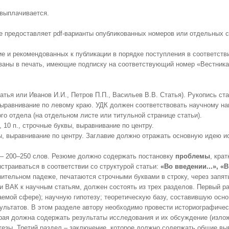
 выплачивается.
 предоставляет pdf-варианты опубликованных номеров или отдельных ст
 и рекомендованных к публикации в порядке поступления в соответстви
ваны в печать, имеющие подписку на соответствующий номер «Вестника 
тья или Иванов И.И., Петров П.П., Васильев В.В. Статья). Рукопись с
выравнивание по левому краю. УДК должен соответствовать научному на
о отдела (на отдельном листе или титульной странице статьи).
10 п., строчные буквы, выравнивание по центру.
ы, выравнивание по центру. Заглавие должно отражать основную идею ис
 – 200–250 слов. Резюме должно содержать постановку
проблемы
, кра
страиваться в соответствии со структурой статьи:
«Во введении...», «В
нительном падеже, печатаются строчными буквами в строку, через запя
и ВАК к научным статьям, должен состоять из трех разделов. Первый р
мой сфере); научную гипотезу; теоретическую базу, составившую основу
ультатов. В этом разделе автору необходимо провести историографичес
рая должна содержать результаты исследования и их обсуждение (изложе
тезы. Третий раздел – заключение, которое должно содержать общие вы