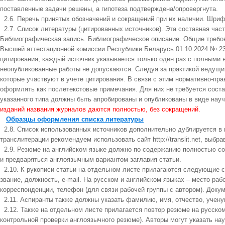
поставленные задачи решены, а гипотеза подтверждена/опровергнута.
2.6. Перечь принятых обозначений и сокращений при их наличии. Шрифт
2.7. Список литературы (цитированных источников). Эта составная час
Библиографическая запись. Библиографическое описание. Общие требов
Высшей аттестационной комиссии Республики Беларусь 01.10.2024 № 23
цитирования, каждый источник указывается только один раз с полными вых
неопубликованные работы не допускаются. Следуя за практикой ведущи
которые участвуют в учете цитирования. В связи с этим нормативно-пр
оформлять как послетекстовые примечания. Для них не требуется сост
указанного типа должны быть апробированы и опубликованы в виде науч
изданий названия журналов даются полностью, без сокращений.
Образцы оформления списка литературы
2.8. Список использованных источников дополнительно дублируется в п
транслитерации рекомендуем использовать сайт http://translit.net, выбр
2.9. Резюме на английском языке должно по содержанию полностью со
и предваряться англоязычным вариантом заглавия статьи.
2.10. К рукописи статьи на отдельном листе прилагаются следующие све
звание, должность, e-mail. На русском и английском языках – место ра
корреспонденции, телефон (для связи рабочей группы с автором). Доку
2.11. Аспиранты также должны указать фамилию, имя, отчество, ученую
2.12. Также на отдельном листе прилагается повтор резюме на русском
контрольной проверки англоязычного резюме). Авторы могут указать на