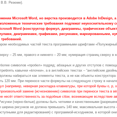
 В.В. Резюме).
ии Microsoft Word, но верстка производится в Adobe InDesign, а г
изложенные технические требования подлежат неукоснительному с
Microsoft Word (конструктор формул, диаграммы, графические объе
ормулами, диаграммами, графиками, рисунками, маркированными, 
 требований.
тором необходимых частей текста программными шрифтами «Полужирный
ерху – 25 мм, правого и нижнего – 20 мм; нумерация страниц сверху в 
и более символов «пробел» подряд; абзацных и других отступов с помо
треблять кавычки «ёлочки», а в английских текстах – “английские двойны
 должны набираться как элементы текста, а не как объекты конструкто
ь 120 мм. При переносе части формулы на следующую строку в начале 
 (например, неверная раскладка клавиатуры, при которой буквы о, р, х,
роизвольной замене (исчезновению) символов при переноси текста в вёр
не несёт ответственность за подобные сбои, возникающие вследствие ав
сунки (черно-белые) должны быть четкими и качественными (разрешени
я ширина рисунков не должна превышать 140 мм, максимальная высота –
ступными для редактирования) с программой-исходником, в которой они 