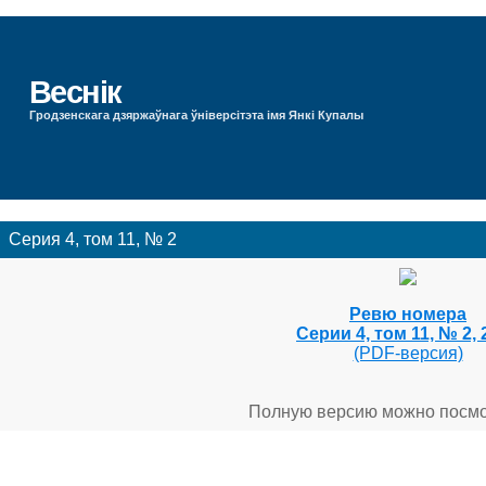
Веснік
Гродзенскага дзяржаўнага ўніверсітэта імя Янкі Купалы
Серия 4, том 11, № 2
Ревю номера
Серии 4, том 11, № 2, 
(PDF-версия)
Полную версию можно посм