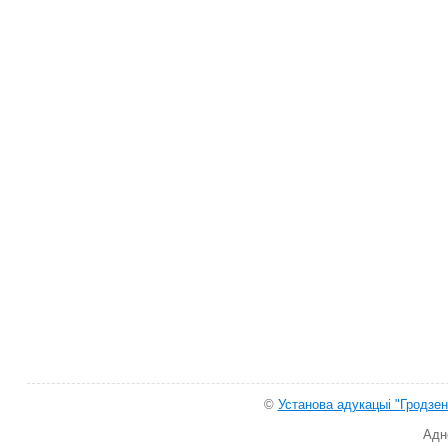
©
Установа адукацыі "Гродзен
Адн