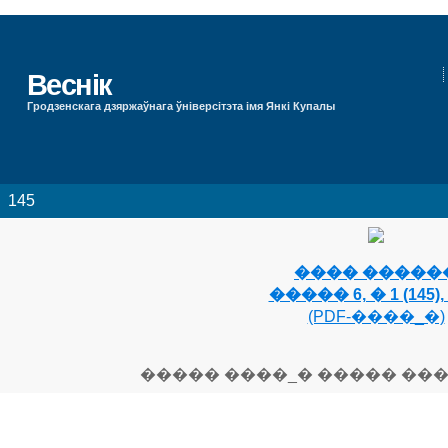
Веснік
Гродзенскага дзяржаўнага ўніверсітэта імя Янкі Купалы
145
���� �����
����� 6, � 1 (145), 
(PDF-����_�)
����� ����_� ����� ��