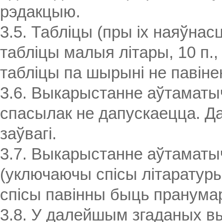
рэдакцыю.
3.5. Табліцы (пры іх наяўнас
табліцы малыя літары, 10 п.
табліцы па шырыні не павін
3.6. Выкарыстанне аўтаматы
спасылак не дапускаецца. Д
заўвагі.
3.7. Выкарыстанне аўтаматы
(уключаючы спісы літаратуры 
спісы павінны быць пранума
3.8. У далейшым згаданых 