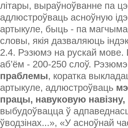
літары, выраўноўванне па цэ
адлюстроўваць асноўную ідэ
артыкуле, быць - па магчыма
словы, якія дазваляюць індэ
2.4. Рэзюмэ на рускай мове.
аб’ём - 200-250 слоў. Рэзюм
праблемы
, коратка выклад
артыкуле, адлюстроўваць
мэ
працы, навуковую навізну
выбудоўвацца ў адпаведнасці
ўводзінах...», «У асноўнай ча