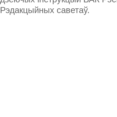
Рэдакцыйных саветаў.