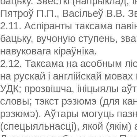
бацьку. Звесткі (напрыклад, Іва
Пятроў П.П., Васільеў В.В. Зв
2.11. Аспіранты таксама паві
бацьку, вучоную ступень, зв
навуковага кіраўніка.
2.12. Таксама на асобным л
на рускай і англійскай мовах
УДК; прозвішча, ініцыялы аў
словы; тэкст рэзюмэ (для ка
рэзюмэ). Аўтары могуць паз
(спецыяльнасці), якой (якім