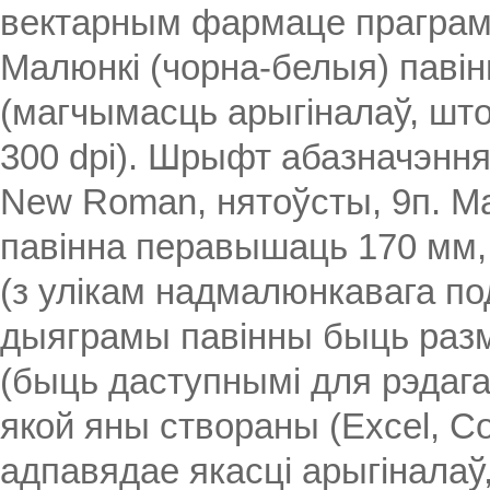
вектарным фармаце праграм
Малюнкі (чорна-белыя) паві
(магчымасць арыгіналаў, шт
300 dpi). Шрыфт абазначэння
New Roman, нятоўсты, 9п. 
павінна перавышаць 170 мм,
(з улікам надмалюнкавага под
дыяграмы павінны быць разм
(быць даступнымі для рэдага
якой яны створаны (Excel, C
адпавядае якасці арыгіналаў