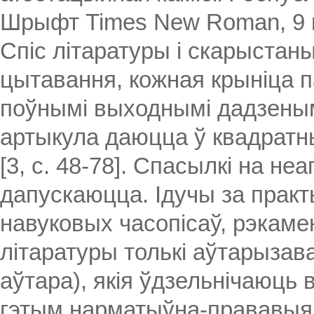
Шрыфт Times New Roman, 9 п
Спіс літаратуры і скарыстан
цытавання, кожная крыніца па
поўнымі выходнымі дадзенымі
артыкула даюцца ў квадратных д
[3, с. 48-78]. Спасылкі на н
дапускаюцца. Ідучы за прак
навуковых часопісаў, рэкаме
літаратуры толькі аўтарызав
аўтара), якія ўдзельнічаюць в
гэтым нарматыўна-прававыя 