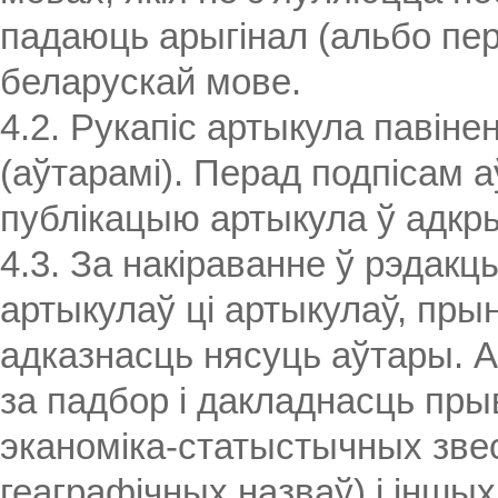
падаюць арыгінал (альбо пер
беларускай мове.
4.2. Рукапіс артыкула павін
(аўтарамі). Перад подпісам а
публікацыю артыкула ў адкры
4.3. За накіраванне ў рэдак
артыкулаў ці артыкулаў, пры
адказнасць нясуць аўтары. 
за падбор і дакладнасць пры
эканоміка-статыстычных звес
геаграфічных назваў) і іншы