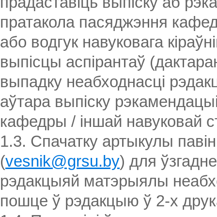
прадаставіць выпіску аб рэк
пратакола пасяджэння кафедр
або водгук навуковага кіраўн
выпісцы аспірантаў (дактара
выпадку неабходнасці рэдак
аўтара выпіску рэкамендацы
кафедры / іншай навуковай с
1.3. Спачатку артыкулы павін
(
vesnik@grsu.by
) для ўзгад
рэдакцыяй матэрыялы неабхо
пошце ў рэдакцыю ў 2-х дру