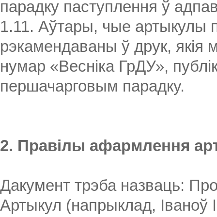
парадку паступлення ў адпаве
1.11. Аўтары, чые артыкулы 
рэкамендаваны ў друк, якія 
нумар «Весніка ГрДУ», публі
першачарговым парадку.
2. Правілы афармлення ар
Дакумент трэба назваць: Проз
Артыкул (напрыклад, Іваноў І.