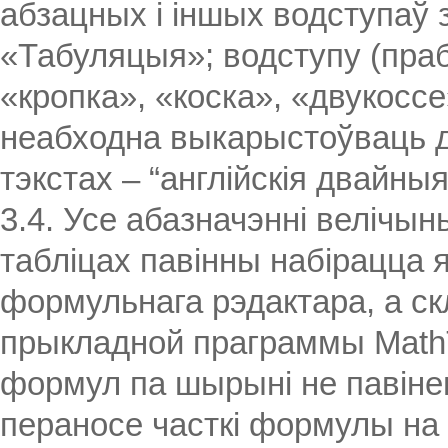
абзацных і іншых водступаў 
«Табуляцыя»; водступу (праб
«кропка», «коска», «двукосс
неабходна выкарыстоўваць дву
тэкстах – “англійскія двайныя
3.4. Усе абазначэнні велічын
табліцах павінны набірацца я
формульнага рэдактара, а с
прыкладной праграммы Math
формул па шырыні не павін
пераносе часткі формулы на 