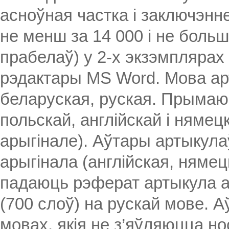
асноўная частка і заключэнне
не менш за 14 000 і не больш
прабелаў) у 2-х экзэмплярах
рэдактары MS Word. Мова арт
беларуская, руская. Прымаю
польскай, англійскай і нямец
арыгінале). Аўтары артыкула
арыгінала (англійская, нямец
падаюць рэферат артыкула а
(700 слоў) на рускай мове. 
мовах, якія не з’яўляюцца но