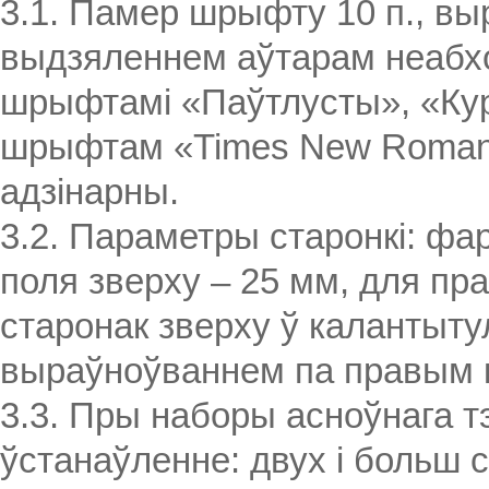
3.1. Памер шрыфту 10 п., вы
выдзяленнем аўтарам неабхо
шрыфтамі «Паўтлусты», «Курс
шрыфтам «Times New Roman»
адзінарны.
3.2. Параметры старонкі: фар
поля зверху – 25 мм, для пра
старонак зверху ў калантытул
выраўноўваннем па правым к
3.3. Пры наборы асноўнага т
ўстанаўленне: двух і больш 