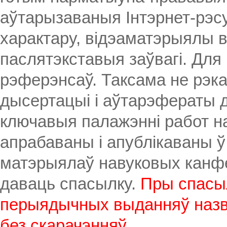
аўтарызаваныя Інтэрнет-рэс
характару, відэаматэрыялы 
паслятэкставыя заўвагі. Для
рэферэнсаў. Таксама не рэк
дысертацыі і аўтарэфераты д
ключавыя палажэнні работ н
апрабаваны і апублікаваны ў
матэрыялаў навуковых канферэ
даваць спасылку.
Пры спасы
перыядычных выданняў назв
без скарачэнняў.