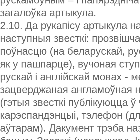
рускамоўным – і папярэдніч
загалоўка артыкула.
2.10. Да рукапісу артыкула 
наступныя звесткі: прозвішча
поўнасцю (на беларускай, рус
як у пашпарце), вучоная ступ
рускай і англійскай мовах -
зацверджаная англамоўная н
(гэтыя звесткі публікуюцца ў
карэспандэнцыі, тэлефон (дл
аўтарам). Дакумент трэба наз