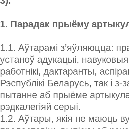
3).
1. Парадак прыёму артыку
1.1. Аўтарамі з’яўляюцца: п
устаноў адукацыі, навуковыя
работнікі, дактаранты, аспіра
Рэспублікі Беларусь, так і з
пытанне аб прыёме артыкула
рэдкалегіяй серыі.
1.2. Аўтары, якія не маюць в