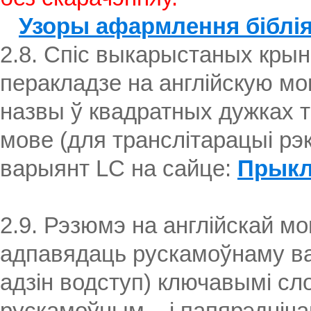
Узоры афармлення бібліяг
2.8. Спіс выкарыстаных крын
перакладзе на англійскую мо
назвы ў квадратных дужках т
мове (для транслітарацыі р
варыянт LC на сайце:
Прык
2.9. Рэзюмэ на англійскай м
адпавядаць рускамоўнаму ва
адзін водступ) ключавымі сл