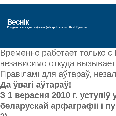
Веснік
Гродзенскага дзяржаўнага ўніверсітэта імя Янкі Купалы
Временно работает только с
независимо откуда вызываетс
Правіламі для аўтараў, незал
Да ўвагі аўтараў!
З 1 верасня 2010 г. уступіў
беларускай арфаграфіі і пу