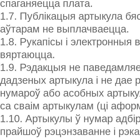
спаганяецца плата.
1.7. Публікацыя артыкула бя
аўтарам не выплачваецца.
1.8. Рукапісы і электронныя 
вяртаюцца.
1.9. Рэдакцыя не паведамл
дадзеных артыкула і не дае 
нумароў або асобных артыку
са сваім артыкулам (ці аформ
1.10. Артыкулы ў нумар адбі
прайшоў рэцэнзаванне і рэк