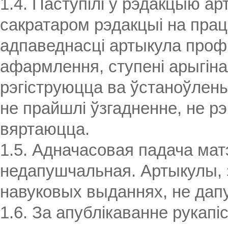
1.4. Паступілі ў рэдакцыю а
сакратаром рэдакцыі на прац
адпаведнасці артыкула профі
афармлення, ступені арыгіна
рэгіструюцца ва ўстаноўлены
не прайшлі ўзгадненне, не рэ
вяртаюцца.
1.5. Адначасовая падача мат
недапушчальная. Артыкулы,
навуковых выданнях, не дапу
1.6. За апублікаванне рукапі