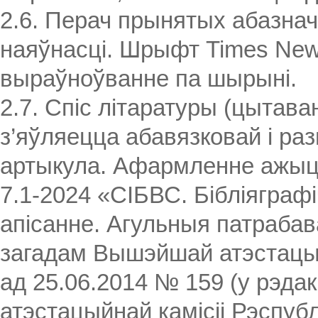
2.6. Перач прынятых абазнач
наяўнасці. Шрыфт Times New 
выраўноўванне па шырыні.
2.7. Спіс літаратуры (цытава
з’яўляецца абавязковай і ра
артыкула. Афармленне ажыц
7.1-2024 «СІБВС. Бібліяграфі
апісанне. Агульныя патрабава
загадам Вышэйшай атэстацыйн
ад 25.06.2014 № 159 (у рэд
атэстацыйнай камісіі Рэспубл