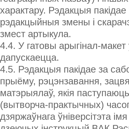
характару. Рэдакцыя пакідае
рэдакцыйныя змены і скарачэ
змест артыкула.
4.4. У гатовы арыгінал-макет
дапускаецца.
4.5. Рэдакцыя пакідае за саб
прыёму, рэцэнзавання, зацв
матэрыялаў, якія паступаюц
(вытворча-практычных) часоп
дзяржаўнага ўніверсітэта імя
дзеючых інструкцый ВАК Рэс