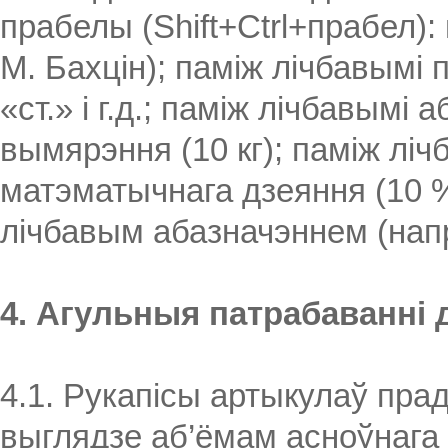
прабелы (Shift+Ctrl+прабел):
М. Бахцін); паміж лічбавымі п
«ст.» і г.д.; паміж лічбавымі 
вымярэння (10 кг); паміж ліч
матэматычнага дзеяння (10 %; 
лічбавым абазначэннем (напры
4. Агульныя патрабаванні 
4.1. Рукапісы артыкулаў пр
выглядзе аб’ёмам асноўнага т