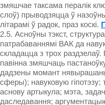
змяшчае таксама пералік кл
слоў) прыводзяцца ў назоўн
літарамі ў радок, праз коскі.
2.5. Асноўны тэкст, структур
патрабаваннямі ВАК да навук
складацца з трох раздзелаў.
павінна змяшчаць пастаноўк
дадзены момант нявырашаны
сферы); навуковую гіпотэзу;
аснову артыкула; мэта, задач
даследавання; аргументацыю