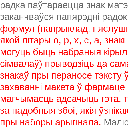
радка паўтараецца знак матэ
заканчваўся папярэдні радок
формул (напрыклад, няслушн
якой літары о, р, х, с, а, зна
могуць быць набраныя кірылі
сімвалаў) прыводзіць да сам
знакаў пры пераносе тэксту 
захаванні макета ў фармаце 
магчымасць адсачыць гэта, т
за падобныя збоі, якія ўзні
пры наборы арыгінала.
Малюн