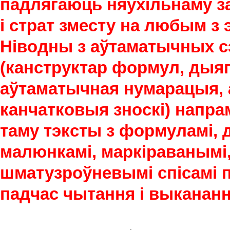
падлягаюць няўхільнаму за
і страт зместу на любым з 
Ніводны з аўтаматычных сэ
(канструктар формул, дыяг
аўтаматычная нумарацыя, 
канчатковыя зноскі) напра
таму тэксты з формуламі, 
малюнкамі, маркіраванымі,
шматузроўневымі спісамі 
падчас чытання і выкананн