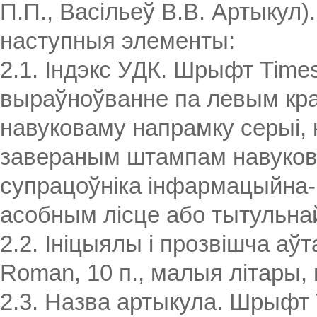
П.П., Васільеў В.В. Артыкул)
наступныя элементы:
2.1. Індэкс УДК. Шрыфт Times
выраўноўванне па левым кра
навуковаму напрамку серыі, 
завераным штампам навуковай
супрацоўніка інфармацыйна-б
асобным лісце або тытульна
2.2. Ініцыялы і прозвішча а
Roman, 10 п., малыя літары,
2.3. Назва артыкула. Шрыфт