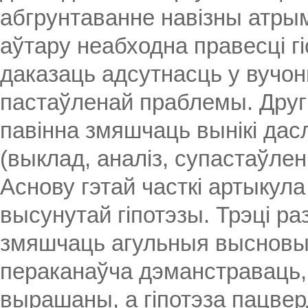
абгрунтаванне навізны атрым
аўтару неабходна правесці г
даказаць адсутнасць у вучо
пастаўленай праблемы. Другі
павінна змяшчаць вынікі дас
(выклад, аналіз, супастаўлен
Аснову гэтай часткі артыкул
высунутай гіпотэзы. Трэці ра
змяшчаць агульныя высновы 
пераканаўча дэманстраваць,
вырашаны, а гіпотэза пацвер