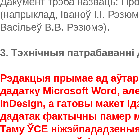
Дакумент трэба назваць: Проз
(напрыклад, Іваноў І.І. Рэзюмэ
Васільеў В.В. Рэзюмэ).
3. Тэхнічныя патрабаванн
Рэдакцыя прымае ад аўта
дадатку Microsoft Word, ал
InDesign, а гатовы макет ід
дадатак фактычны памер м
Таму ЎСЕ ніжэйпададзеныя