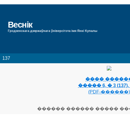
Веснік
Гродзенскага дзяржаўнага ўніверсітэта імя Янкі Купалы
137
���� �����
����� 6, � 3 (137), 
(PDF-������)
������ ������ ����� �