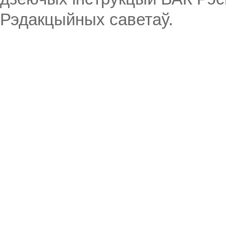
Рэдакцыйных саветаў.