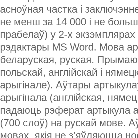
асноўная частка і заключэнне
не менш за 14 000 і не больш
прабелаў) у 2-х экзэмплярах
рэдактары MS Word. Мова арт
беларуская, руская. Прымаю
польскай, англійскай і нямец
арыгінале). Аўтары артыкула
арыгінала (англійская, нямец
падаюць рэферат артыкула а
(700 слоў) на рускай мове. 
мовах, якія не з’яўляюцца но