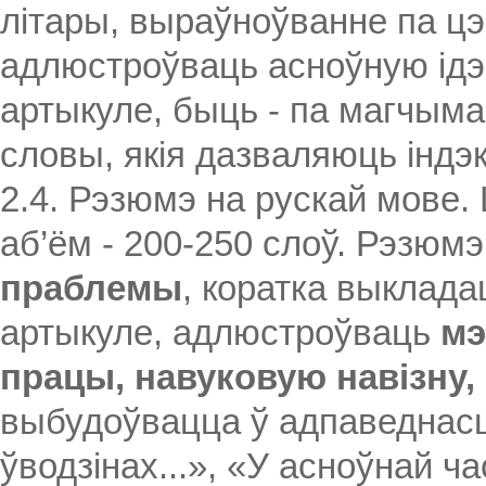
літары, выраўноўванне па цэ
адлюстроўваць асноўную ідэ
артыкуле, быць - па магчыма
словы, якія дазваляюць індэ
2.4. Рэзюмэ на рускай мове.
аб’ём - 200-250 слоў. Рэзюм
праблемы
, коратка выклад
артыкуле, адлюстроўваць
мэ
працы, навуковую навізну
выбудоўвацца ў адпаведнасці
ўводзінах...», «У асноўнай ча