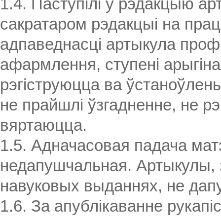
1.4. Паступілі ў рэдакцыю а
сакратаром рэдакцыі на прац
адпаведнасці артыкула профі
афармлення, ступені арыгіна
рэгіструюцца ва ўстаноўлены
не прайшлі ўзгадненне, не рэ
вяртаюцца.
1.5. Адначасовая падача мат
недапушчальная. Артыкулы,
навуковых выданнях, не дапу
1.6. За апублікаванне рукапі