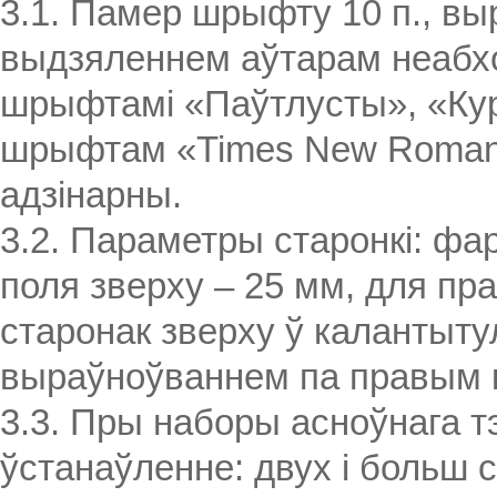
3.1. Памер шрыфту 10 п., вы
выдзяленнем аўтарам неабхо
шрыфтамі «Паўтлусты», «Курс
шрыфтам «Times New Roman»
адзінарны.
3.2. Параметры старонкі: фар
поля зверху – 25 мм, для пра
старонак зверху ў калантытул
выраўноўваннем па правым к
3.3. Пры наборы асноўнага т
ўстанаўленне: двух і больш 