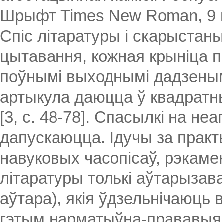
Шрыфт Times New Roman, 9 п
Спіс літаратуры і скарыстан
цытавання, кожная крыніца па
поўнымі выходнымі дадзенымі
артыкула даюцца ў квадратных д
[3, с. 48-78]. Спасылкі на н
дапускаюцца. Ідучы за прак
навуковых часопісаў, рэкаме
літаратуры толькі аўтарызав
аўтара), якія ўдзельнічаюць в
гэтым нарматыўна-прававыя 