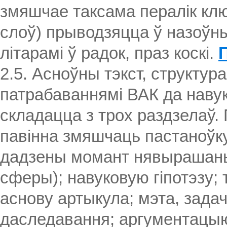
змяшчае таксама пералік кл
слоў) прыводзяцца ў назоўн
літарамі ў радок, праз коскі.
2.5. Асноўны тэкст, структур
патрабаваннямі ВАК да навук
складацца з трох раздзелаў.
павінна змяшчаць пастаноўк
дадзены момант нявырашаны
сферы); навуковую гіпотэзу;
аснову артыкула; мэта, задач
даследавання; аргументацыю