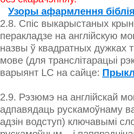
Узоры афармлення бібліяг
2.8. Спіс выкарыстаных крын
перакладзе на англійскую мо
назвы ў квадратных дужках т
мове (для транслітарацыі р
варыянт LC на сайце:
Прык
2.9. Рэзюмэ на англійскай м
адпавядаць рускамоўнаму ва
адзін водступ) ключавымі сл