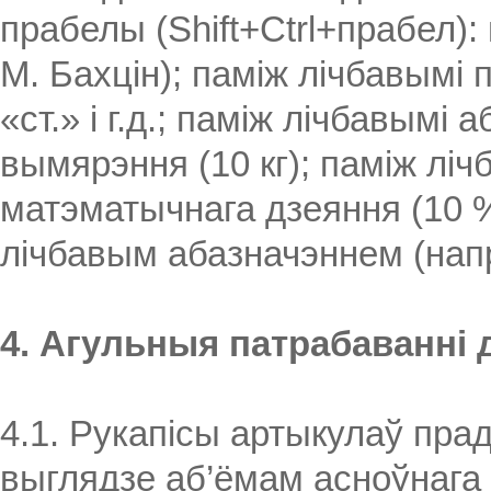
прабелы (Shift+Ctrl+прабел):
М. Бахцін); паміж лічбавымі п
«ст.» і г.д.; паміж лічбавымі 
вымярэння (10 кг); паміж ліч
матэматычнага дзеяння (10 %; 
лічбавым абазначэннем (напры
4. Агульныя патрабаванні 
4.1. Рукапісы артыкулаў пр
выглядзе аб’ёмам асноўнага т