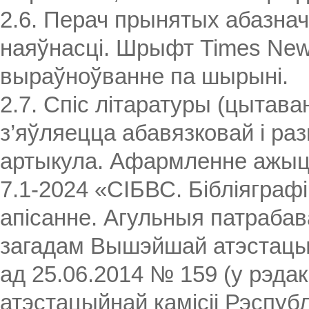
2.6. Перач прынятых абазнач
наяўнасці. Шрыфт Times New 
выраўноўванне па шырыні.
2.7. Спіс літаратуры (цытава
з’яўляецца абавязковай і ра
артыкула. Афармленне ажыц
7.1-2024 «СІБВС. Бібліяграфі
апісанне. Агульныя патрабава
загадам Вышэйшай атэстацыйн
ад 25.06.2014 № 159 (у рэд
атэстацыйнай камісіі Рэспубл