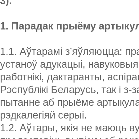
3).
1. Парадак прыёму артыку
1.1. Аўтарамі з’яўляюцца: п
устаноў адукацыі, навуковыя
работнікі, дактаранты, аспіра
Рэспублікі Беларусь, так і з
пытанне аб прыёме артыкула
рэдкалегіяй серыі.
1.2. Аўтары, якія не маюць в