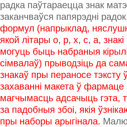
радка паўтараецца знак матэ
заканчваўся папярэдні радок
формул (напрыклад, няслушн
якой літары о, р, х, с, а, зна
могуць быць набраныя кірылі
сімвалаў) прыводзіць да сам
знакаў пры пераносе тэксту 
захаванні макета ў фармаце 
магчымасць адсачыць гэта, т
за падобныя збоі, якія ўзні
пры наборы арыгінала.
Малюн