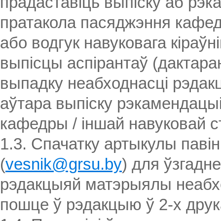
прадаставіць выпіску аб рэк
пратакола пасяджэння кафедр
або водгук навуковага кіраўн
выпісцы аспірантаў (дактара
выпадку неабходнасці рэдак
аўтара выпіску рэкамендацы
кафедры / іншай навуковай с
1.3. Спачатку артыкулы павін
(
vesnik@grsu.by
) для ўзгад
рэдакцыяй матэрыялы неабхо
пошце ў рэдакцыю ў 2-х дру