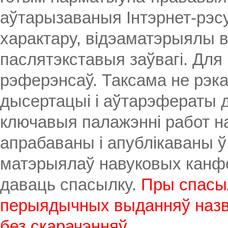
аўтарызаваныя Інтэрнет-рэс
характару, відэаматэрыялы 
паслятэкставыя заўвагі. Для
рэферэнсаў. Таксама не рэк
дысертацыі і аўтарэфераты д
ключавыя палажэнні работ н
апрабаваны і апублікаваны ў
матэрыялаў навуковых канферэ
даваць спасылку.
Пры спасы
перыядычных выданняў назв
без скарачэнняў.