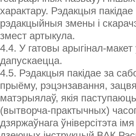
характару. Рэдакцыя пакідае
рэдакцыйныя змены і скарачэ
змест артыкула.
4.4. У гатовы арыгінал-макет
дапускаецца.
4.5. Рэдакцыя пакідае за саб
прыёму, рэцэнзавання, зацв
матэрыялаў, якія паступаюц
(вытворча-практычных) часоп
дзяржаўнага ўніверсітэта імя
дзеючых інструкцый ВАК Рэс