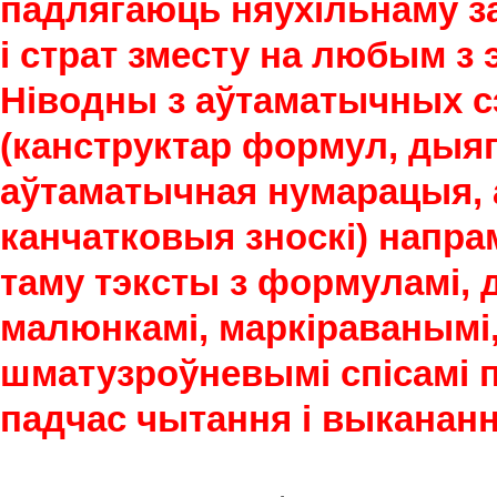
падлягаюць няўхільнаму за
і страт зместу на любым з 
Ніводны з аўтаматычных сэ
(канструктар формул, дыяг
аўтаматычная нумарацыя, 
канчатковыя зноскі) напра
таму тэксты з формуламі, 
малюнкамі, маркіраванымі,
шматузроўневымі спісамі 
падчас чытання і выкананн