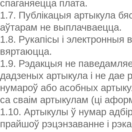
спаганяецца плата.
1.7. Публікацыя артыкула бя
аўтарам не выплачваецца.
1.8. Рукапісы і электронныя 
вяртаюцца.
1.9. Рэдакцыя не паведамл
дадзеных артыкула і не дае 
нумароў або асобных артыку
са сваім артыкулам (ці аформ
1.10. Артыкулы ў нумар адбі
прайшоў рэцэнзаванне і рэк