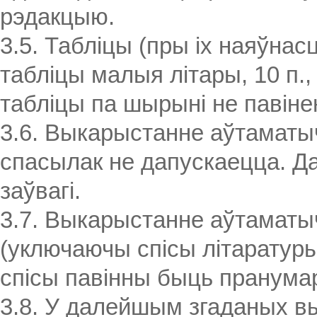
рэдакцыю.
3.5. Табліцы (пры іх наяўнас
табліцы малыя літары, 10 п.
табліцы па шырыні не павін
3.6. Выкарыстанне аўтаматы
спасылак не дапускаецца. Д
заўвагі.
3.7. Выкарыстанне аўтаматы
(уключаючы спісы літаратуры 
спісы павінны быць пранума
3.8. У далейшым згаданых 