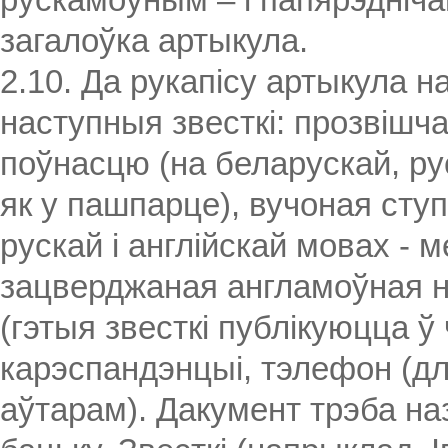
рускамоўным – і папярэдніч
загалоўка артыкула.
2.10. Да рукапісу артыкула 
наступныя звесткі: прозвішча
поўнасцю (на беларускай, рус
як у пашпарце), вучоная ступ
рускай і англійскай мовах -
зацверджаная англамоўная н
(гэтыя звесткі публікуюцца ў
карэспандэнцыі, тэлефон (дл
аўтарам). Дакумент трэба наз