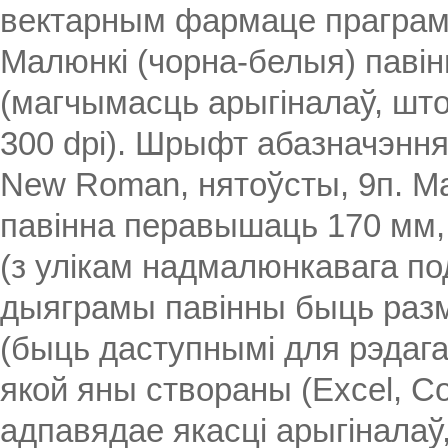
вектарным фармаце праграм
Малюнкі (чорна-белыя) паві
(магчымасць арыгіналаў, шт
300 dpi). Шрыфт абазначэння
New Roman, нятоўсты, 9п. 
павінна перавышаць 170 мм,
(з улікам надмалюнкавага под
дыяграмы павінны быць разм
(быць даступнымі для рэдага
якой яны створаны (Excel, C
адпавядае якасці арыгіналаў