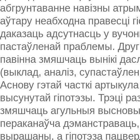
абгрунтаванне навізны атрым
аўтару неабходна правесці г
даказаць адсутнасць у вучо
пастаўленай праблемы. Другі
павінна змяшчаць вынікі дас
(выклад, аналіз, супастаўлен
Аснову гэтай часткі артыкул
высунутай гіпотэзы. Трэці ра
змяшчаць агульныя высновы 
пераканаўча дэманстраваць,
вырашаны, а гіпотэза пацвер