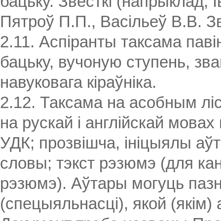
бацьку. Звесткі (напрыклад, Іва
Пятроў П.П., Васільеў В.В. Зв
2.11. Аспіранты таксама паві
бацьку, вучоную ступень, зв
навуковага кіраўніка.
2.12. Таксама на асобным л
на рускай і англійскай мовах
УДК; прозвішча, ініцыялы аў
словы; тэкст рэзюмэ (для ка
рэзюмэ). Аўтары могуць паз
(спецыяльнасці), якой (якім