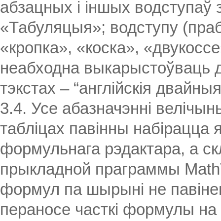
абзацных і іншых водступаў 
«Табуляцыя»; водступу (праб
«кропка», «коска», «двукосс
неабходна выкарыстоўваць дву
тэкстах – “англійскія двайныя
3.4. Усе абазначэнні велічын
табліцах павінны набірацца я
формульнага рэдактара, а с
прыкладной праграммы Math
формул па шырыні не павін
пераносе часткі формулы на 