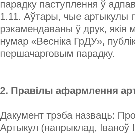
парадку паступлення ў адпаве
1.11. Аўтары, чые артыкулы 
рэкамендаваны ў друк, якія 
нумар «Весніка ГрДУ», публі
першачарговым парадку.
2. Правілы афармлення ар
Дакумент трэба назваць: Проз
Артыкул (напрыклад, Іваноў І.