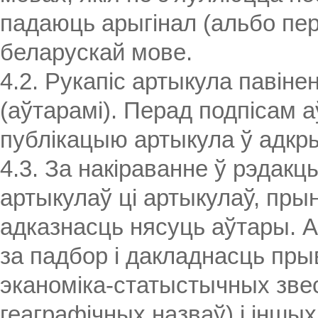
падаюць арыгінал (альбо пер
беларускай мове.
4.2. Рукапіс артыкула павін
(аўтарамі). Перад подпісам а
публікацыю артыкула ў адкры
4.3. За накіраванне ў рэдак
артыкулаў ці артыкулаў, пры
адказнасць нясуць аўтары. 
за падбор і дакладнасць пры
эканоміка-статыстычных звес
геаграфічных назваў) і іншы