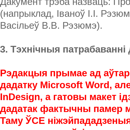
Дакумент трэба назваць: Проз
(напрыклад, Іваноў І.І. Рэзюмэ
Васільеў В.В. Рэзюмэ).
3. Тэхнічныя патрабаванн
Рэдакцыя прымае ад аўта
дадатку Microsoft Word, ал
InDesign, а гатовы макет ід
дадатак фактычны памер м
Таму ЎСЕ ніжэйпададзеныя