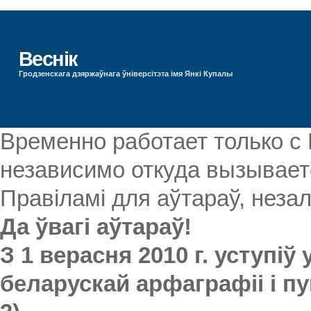
Веснік
Гродзенскага дзяржаўнага ўніверсітэта імя Янкі Купалы
Временно работает только с
независимо откуда вызываетс
Правіламі для аўтараў, незал
Да ўвагі аўтараў!
З 1 верасня 2010 г. уступіў
беларускай арфаграфіі і пу